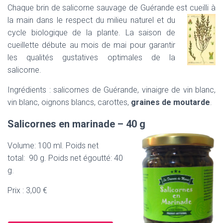
T
Chaque brin de salicorne sauvage de Guérande est cueilli à
I
la main dans le res
pect du milieu naturel et du
O
N
cycle biologique de la plante. La saison de
cueillette débute au mois de mai pour garantir
les qualités gustatives optimales de la
salicorne.
Ingrédients : salicornes de Guérande, vinaigre de vin blanc,
vin blanc, oignons blancs, carottes,
graines de moutarde
.
Salicornes en marinade – 40 g
Volume: 100 ml. Poids net
total: 90 g. Poids net égoutté: 40
g.
Prix : 3,00 €