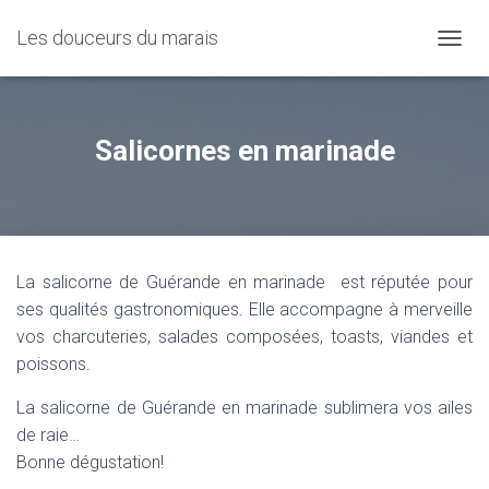
Les douceurs du marais
O
U
V
R
I
Salicornes en marinade
R
/
F
E
R
M
La salicorne de Guérande en marinade est réputée pour
E
R
ses qualités gastronomiques. Elle accompagne à merveille
L
vos charcuteries, salades composées, toasts, viandes et
A
poissons.
N
A
La salicorne de Guérande en marinade sublimera vos ailes
V
I
de raie…
G
Bonne dégustation!
A