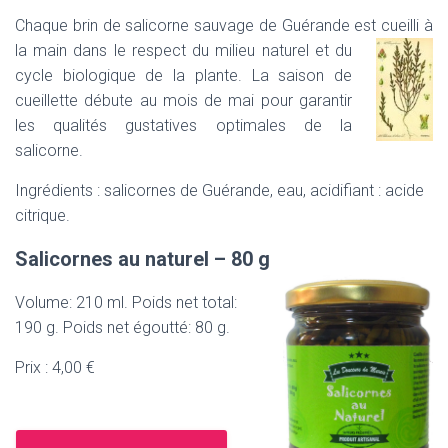
T
I
Chaque brin de salicorne sauvage de Guérande est cueilli à
O
la main dans le res
pect du milieu naturel et du
N
cycle biologique de la plante. La saison de
cueillette débute au mois de mai pour garantir
les qualités gustatives optimales de la
salicorne.
Ingrédients : salicornes de Guérande, eau, acidifiant : acide
citrique.
Salicornes au naturel – 80 g
Volume: 210 ml. Poids net total:
190 g. Poids net égoutté: 80 g.
Prix : 4,00 €