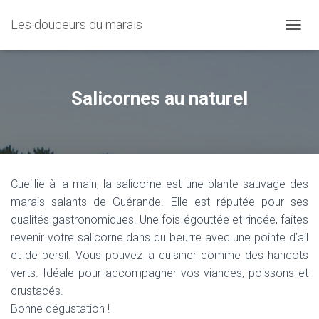
Les douceurs du marais
O
U
V
R
I
Salicornes au naturel
R
/
F
E
R
M
Cueillie à la main, la salicorne est une plante sauvage des
E
R
marais salants de Guérande. Elle est réputée pour ses
L
qualités gastronomiques. Une fois égouttée et rincée, faites
A
revenir votre salicorne dans du beurre avec une pointe d’ail
N
A
et de persil. Vous pouvez la cuisiner comme des haricots
V
verts. Idéale pour accompagner vos viandes, poissons et
I
crustacés.
G
A
Bonne dégustation !